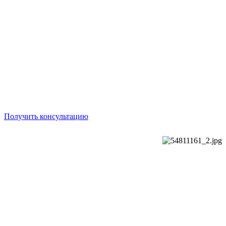
Консалтинговое
агенство
Нормирование труда - эффективное решение задач
для бизнеса
Получить консультацию