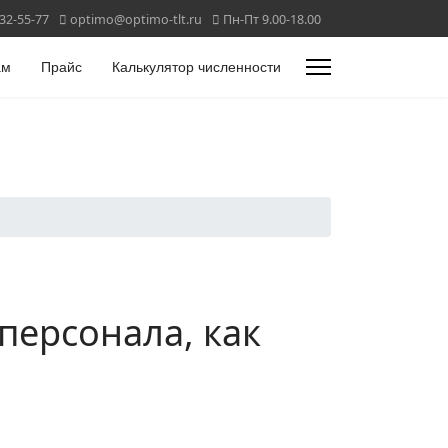
332-55-77
optimo@optimo-tlt.ru
Пн-Пт 9.00-18.00
ам
Прайс
Калькулятор численности
персонала, как