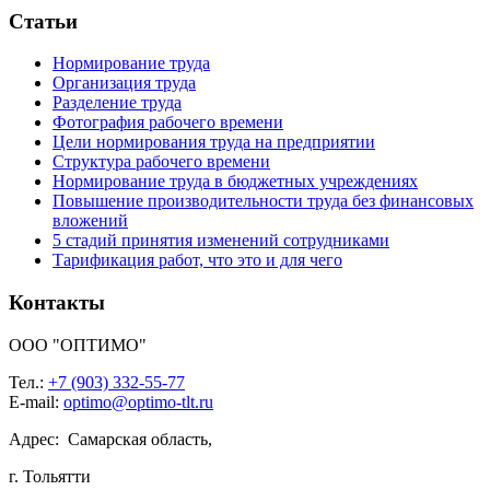
Статьи
Нормирование труда
Организация труда
Разделение труда
Фотография рабочего времени
Цели нормирования труда на предприятии
Структура рабочего времени
Нормирование труда в бюджетных учреждениях
Повышение производительности труда без финансовых
вложений
5 стадий принятия изменений сотрудниками
Тарификация работ, что это и для чего
Контакты
ООО "ОПТИМО"
Тел.:
+7 (903) 332-55-77
E-mail:
optimo@optimo-tlt.ru
Адрес: Самарская область,
г. Тольятти